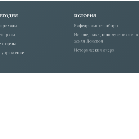
СЕГОДНЯ
ИСТОРИЯ
 приходы
Кафедральные соборы
епархии
Исповедники, новомученики и п
земли Донской
е отделы
Исторический очерк
 управление
итрополита Ростовского и Новочеркасского.
ой организации "Ростовская-на-Дону епархия Русской Правосла
: +7 (863) 210-17-01. E-mail:info.rostov@mail.ru
и Эл № ФС77-54668 от 09.07.2013 г., выдано федеральной служб
у епархия Русской Православной Церкви (Московский Патриархат