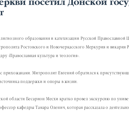
еркви посетил Донской гос
т
религиозного образования и катехизации Русской Православной
рополита Ростовского и Новочеркасского Меркурия и викария 
дру «Православная культура и теология».
 с прихожанами. Митрополит Евгений обратился к присутствующ
 источника поддержки и опоры в жизни.
ской области Бесарион Месхи кратко провел экскурсию по универ
фессор кафедры Тамара Оленич, которая рассказала о деятельнос