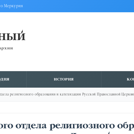
го Меркурия
ВНЫЙ
архии
ОДНЯ
ИСТОРИЯ
КО
тдела религиозного образования и катехизации Русской Православной Церкв
го отдела религиозного об