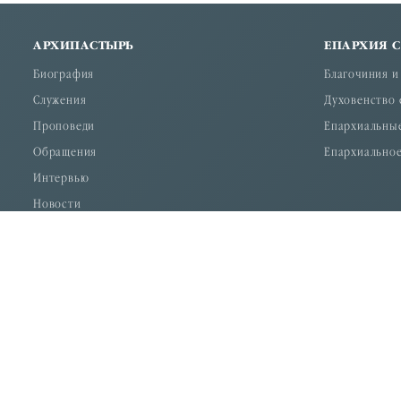
АРХИПАСТЫРЬ
ЕПАРХИЯ 
Биография
Благочиния и
Служения
Духовенство 
Проповеди
Епархиальны
Обращения
Епархиальное
Интервью
Новости
По благословению Высокопреосвященнейшего Меркурия, м
© 2026 "Дон Православный" — официальный сайт Религиозн
Россия, 344034, г. Ростов-на-Дону, ул. Станиславского 58. тел
Свидетельство о регистрации средства массовой информаци
и массовых комуникаций (Роскомнадзор).
Учредитель: Религиозная организация "Ростовская-на-Дон