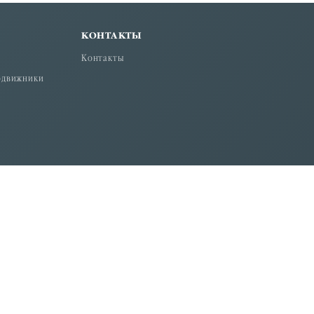
КОНТАКТЫ
Контакты
одвижники
вной Церкви (Московский Патриархат)".
ой по надзору в сфере связи, информационных технологий
)". Главный редактор - протоиерей Азизов Даниил