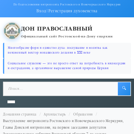
По благословению митрополита Ростовского и Новочеркасского Меркурия
Вход
|
Регистрация духовенства
ДОН ПРАВОСЛАВНЫЙ
Официальный сайт Ростовской-на-Дону епархии
Многообразие форм и единство духа: послушание и молитва как
неизменный вектор монашеского делания в XXI веке
Социальное служение — это не просто ответ на потребность в милосердии
и сострадании, а органичное выражение самой природы Церкви
🔍
Домашняя страница
Архипастырь
Обращения
Выступление митрополита Ростовского и Новочеркасского Меркурия,
Главы Донской митрополии, на первом заседании депутатов