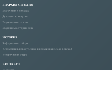
ЕПАРХИЯ СЕГОДНЯ
Благочиния и приходы
Духовенство епархии
Епархиальные отделы
Епархиальное управление
ИСТОРИЯ
Кафедральные соборы
Исповедники, новомученики и подвижники земли Донской
Исторический очерк
КОНТАКТЫ
Контакты
По благословению Высокопреосвященнейшего Меркурия,
митрополита Ростовского и Новочеркасского.
© 2026 "Дон Православный" — официальный сайт
Религиозной организации "Ростовская-на-Дону епархия