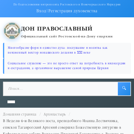
По благословению митрополита Ростовского и Новочеркасского Меркурия
Вход
|
Регистрация духовенства
ДОН ПРАВОСЛАВНЫЙ
Официальный сайт Ростовской-на-Дону епархии
Многообразие форм и единство духа: послушание и молитва как
неизменный вектор монашеского делания в XXI веке
Социальное служение — это не просто ответ на потребность в милосердии
и сострадании, а органичное выражение самой природы Церкви
🔍
Домашняя страница
Архипастырь
В Неделю 4-ю Великого поста, преподобного Иоанна Лествичника,
епископ Таганрогский Артемий совершил Божественную литургию в