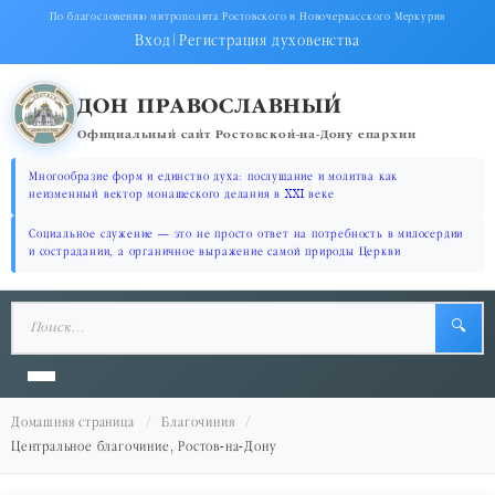
По благословению митрополита Ростовского и Новочеркасского Меркурия
Вход
|
Регистрация духовенства
ДОН ПРАВОСЛАВНЫЙ
Официальный сайт Ростовской-на-Дону епархии
Многообразие форм и единство духа: послушание и молитва как
неизменный вектор монашеского делания в XXI веке
Социальное служение — это не просто ответ на потребность в милосердии
и сострадании, а органичное выражение самой природы Церкви
🔍
Домашняя страница
Благочиния
Центральное благочиние, Ростов-на-Дону