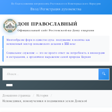
По благословению митрополита Ростовского и Новочеркасского Меркурия
Вход
|
Регистрация духовенства
ДОН ПРАВОСЛАВНЫЙ
Официальный сайт Ростовской-на-Дону епархии
Многообразие форм и единство духа: послушание и молитва как
неизменный вектор монашеского делания в XXI веке
Социальное служение — это не просто ответ на потребность в милосердии
и сострадании, а органичное выражение самой природы Церкви
🔍
Домашняя страница
История
Исповедники, новомученики и подвижники земли Донской