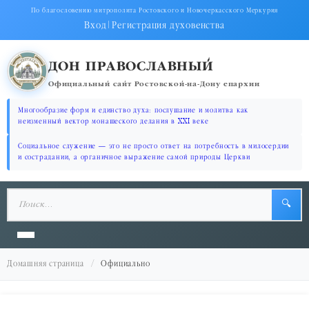
По благословению митрополита Ростовского и Новочеркасского Меркурия
Вход
|
Регистрация духовенства
ДОН ПРАВОСЛАВНЫЙ
Официальный сайт Ростовской-на-Дону епархии
Многообразие форм и единство духа: послушание и молитва как
неизменный вектор монашеского делания в XXI веке
Социальное служение — это не просто ответ на потребность в милосердии
и сострадании, а органичное выражение самой природы Церкви
🔍
Домашняя страница
Официально