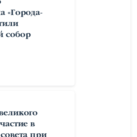
о
 «Города-
етили
й собор
великого
частие в
совета при