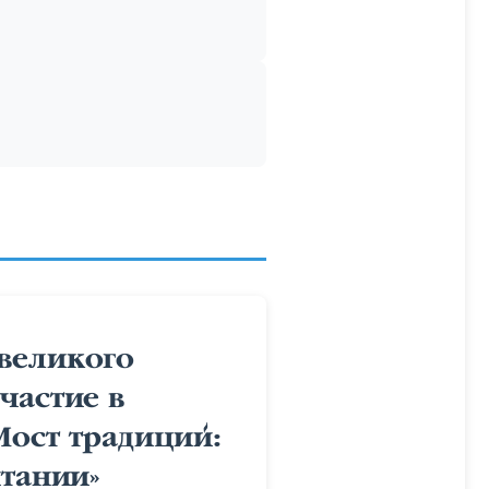
великого
частие в
Мост традиций:
итании»