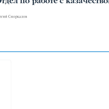
тдел по работе с казачеств
ргий Сморкалов