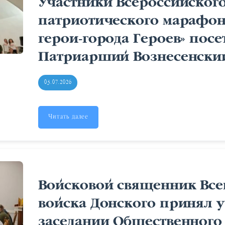
Участники Всероссийског
патриотического марафона
герои-города Героев» пос
Патриарший Вознесенски
03.07.2026
Читать далее
Войсковой священник Все
войска Донского принял у
заседании Общественного 