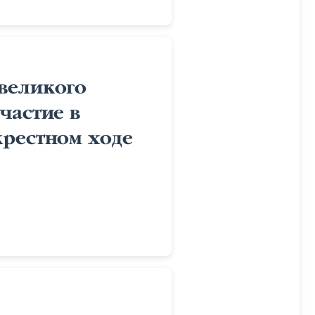
великого
частие в
крестном ходе