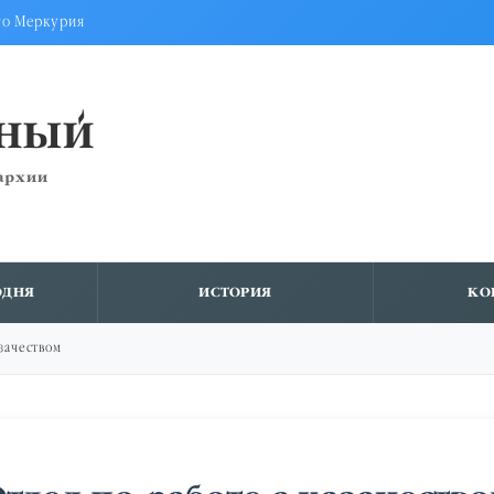
го Меркурия
ВНЫЙ
архии
ОДНЯ
ИСТОРИЯ
КО
азачеством