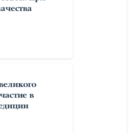
зачества
великого
частие в
едиции