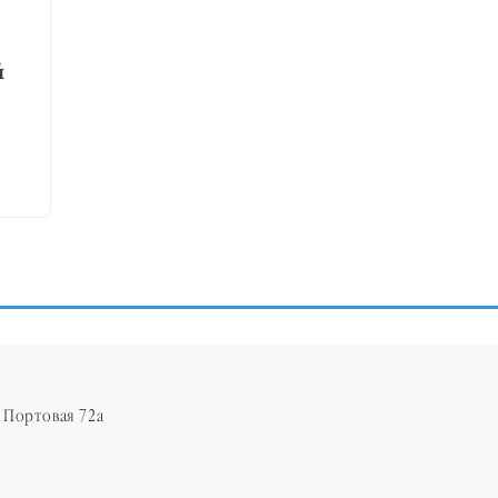
й
. Портовая 72а