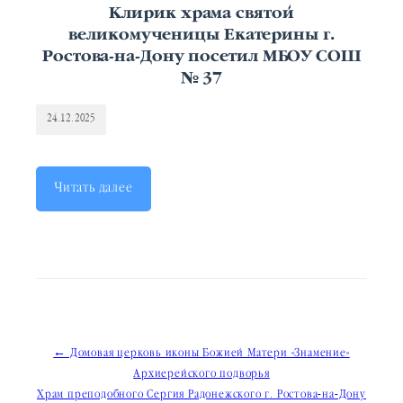
Клирик храма святой
великомученицы Екатерины г.
Ростова-на-Дону посетил МБОУ СОШ
№ 37
24.12.2025
Читать далее
Навигация
← Домовая церковь иконы Божией Матери «Знамение»
Архиерейского подворья
по
Храм преподобного Сергия Радонежского г. Ростова-на-Дону