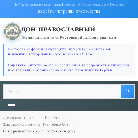
По благословению митрополита Ростовского и Новочеркасского Меркурия
Вход
|
Регистрация духовенства
ДОН ПРАВОСЛАВНЫЙ
Официальный сайт Ростовской-на-Дону епархии
Многообразие форм и единство духа: послушание и молитва как
неизменный вектор монашеского делания в XXI веке
Социальное служение — это не просто ответ на потребность в милосердии
и сострадании, а органичное выражение самой природы Церкви
🔍
Домашняя страница
Благочиния
Западное благочиние, Ростов-на-Дону
Екатерининский храм г. Ростова-на-Дону