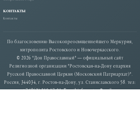
КОНТАКТЫ
Контакты
По благословению Высокопреосвященнейшего Меркурия,
митрополита Ростовского и Новочеркасского.
© 2026 "Дон Православный" — официальный сайт
Религиозной организации "Ростовская-на-Дону епархия
Русской Православной Церкви (Московский Патриархат)".
Россия, 344034, г. Ростов-на-Дону, ул. Станиславского 58. тел:
+7 (863) 210-17-01. E-mail:info.rostov@mail.ru
Свидетельство о регистрации средства массовой информации
Эл № ФС77-54668 от 09.07.2013 г., выдано федеральной
службой по надзору в сфере связи, информационных
технологий и массовых комуникаций (Роскомнадзор).
Учредитель: Религиозная организация "Ростовская-на-Дону
епархия Русской Православной Церкви (Московский