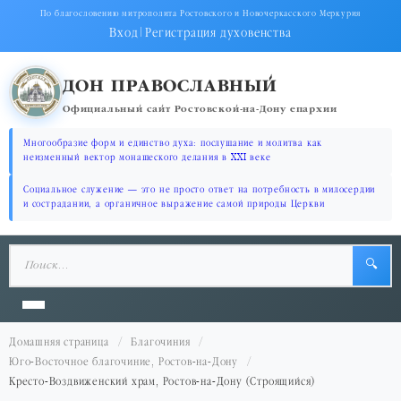
По благословению митрополита Ростовского и Новочеркасского Меркурия
Вход
|
Регистрация духовенства
ДОН ПРАВОСЛАВНЫЙ
Официальный сайт Ростовской-на-Дону епархии
Многообразие форм и единство духа: послушание и молитва как
неизменный вектор монашеского делания в XXI веке
Социальное служение — это не просто ответ на потребность в милосердии
и сострадании, а органичное выражение самой природы Церкви
🔍
Домашняя страница
Благочиния
Юго-Восточное благочиние, Ростов-на-Дону
Кресто-Воздвиженский храм, Ростов-на-Дону (Строящийся)