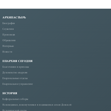
АРХИПАСТЫРЬ
Биография
Служения
Проповеди
Обращения
Интервью
Новости
ЕПАРХИЯ СЕГОДНЯ
Благочиния и приходы
Духовенство епархии
Епархиальные отделы
Епархиальное управление
ИСТОРИЯ
Кафедральные соборы
Исповедники, новомученики и подвижники земли Донской
Исторический очерк