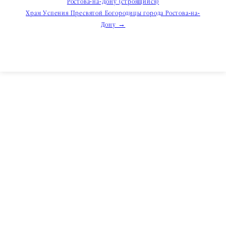
Ростова-на-Дону (строящийся)
по
Храм Успения Пресвятой Богородицы города Ростова-на-
записям
Дону →