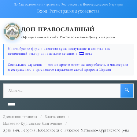
По благословению митрополита Ростовского и Новочеркасского Меркурия
Вход
|
Регистрация духовенства
ДОН ПРАВОСЛАВНЫЙ
Официальный сайт Ростовской-на-Дону епархии
Многообразие форм и единство духа: послушание и молитва как
неизменный вектор монашеского делания в XXI веке
Социальное служение — это не просто ответ на потребность в милосердии
и сострадании, а органичное выражение самой природы Церкви
🔍
Домашняя страница
Благочиния
Матвеево-Курганское благочиние
Храм вмч. Георгия Победоносца с. Ряженое Матвеево-Курганского р-на