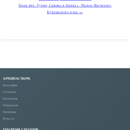
по
Храм мчч. Гурия, Самона и Авива с. Рясное Матвеево-
записям
Курганского р-на →
АРХИПАСТЫРЬ
Биография
Служения
Проповеди
Обращения
Интервью
Новости
ЕПАРХИЯ СЕГОДНЯ