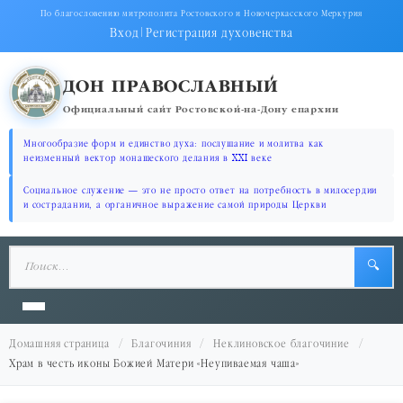
По благословению митрополита Ростовского и Новочеркасского Меркурия
Вход
|
Регистрация духовенства
ДОН ПРАВОСЛАВНЫЙ
Официальный сайт Ростовской-на-Дону епархии
Многообразие форм и единство духа: послушание и молитва как
неизменный вектор монашеского делания в XXI веке
Социальное служение — это не просто ответ на потребность в милосердии
и сострадании, а органичное выражение самой природы Церкви
🔍
Домашняя страница
Благочиния
Неклиновское благочиние
Храм в честь иконы Божией Матери «Неупиваемая чаша»