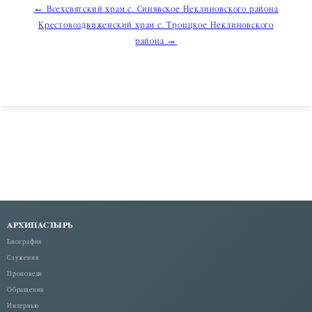
Навигация
← Всехсвятский храм с. Синявское Неклиновского района
Крестовоздвиженский храм с. Троицкое Неклиновского
по
района →
записям
АРХИПАСТЫРЬ
Биография
Служения
Проповеди
Обращения
Интервью