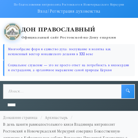
По благословению митрополита Ростовского и Новочеркасского Меркурия
Вход
|
Регистрация духовенства
ДОН ПРАВОСЛАВНЫЙ
Официальный сайт Ростовской-на-Дону епархии
Многообразие форм и единство духа: послушание и молитва как
неизменный вектор монашеского делания в XXI веке
Социальное служение — это не просто ответ на потребность в милосердии
и сострадании, а органичное выражение самой природы Церкви
🔍
Домашняя страница
Архипастырь
В день памяти равноапостольного князя Владимира митрополит
Ростовский и Новочеркасский Меркурий совершил Божественную