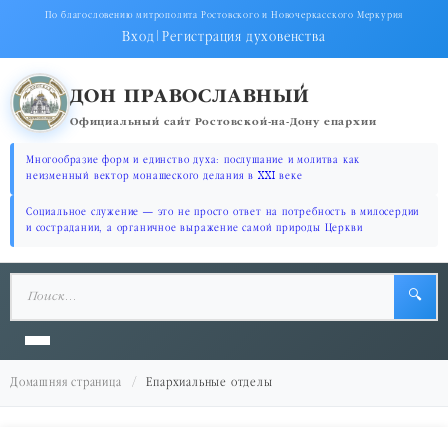
По благословению митрополита Ростовского и Новочеркасского Меркурия
Вход
|
Регистрация духовенства
ДОН ПРАВОСЛАВНЫЙ
Официальный сайт Ростовской-на-Дону епархии
Многообразие форм и единство духа: послушание и молитва как
неизменный вектор монашеского делания в XXI веке
Социальное служение — это не просто ответ на потребность в милосердии
и сострадании, а органичное выражение самой природы Церкви
🔍
Домашняя страница
Епархиальные отделы