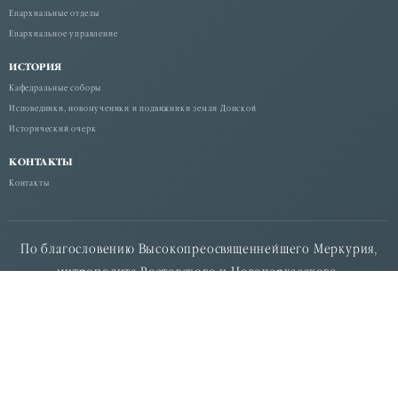
Епархиальные отделы
Епархиальное управление
ИСТОРИЯ
Кафедральные соборы
Исповедники, новомученики и подвижники земли Донской
Исторический очерк
КОНТАКТЫ
Контакты
По благословению Высокопреосвященнейшего Меркурия,
митрополита Ростовского и Новочеркасского.
© 2026 "Дон Православный" — официальный сайт
Религиозной организации "Ростовская-на-Дону епархия
Русской Православной Церкви (Московский Патриархат)".
Россия, 344034, г. Ростов-на-Дону, ул. Станиславского 58. тел:
+7 (863) 210-17-01. E-mail:info.rostov@mail.ru