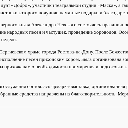
 дуэт «Добро», участники театральной студии «Маска», а т
участники которого получили памятные подарки и благодарст
аговерного князя Александра Невского состоялось празднич
ние народных песен и частушек, проведение хороводов. Осо
 недели.
Сергиевском храме города Ростова-на-Дону. После Божеств
 исполнение песен приходским хором. Была организована зо
 прихожанам о необходимости примирения и подготовки к 
огослужения состоялась ярмарка-выставка, организованная 
бранные средства направлены на благотворительность. Мер