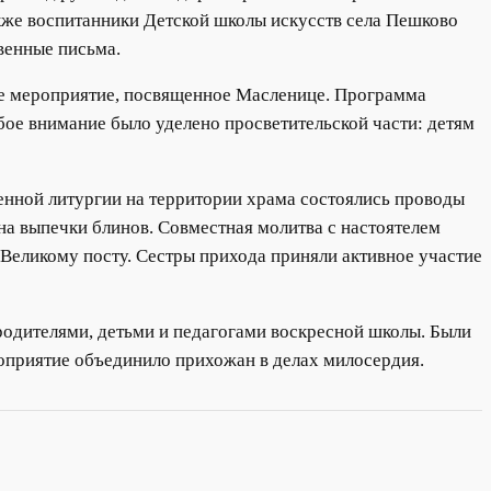
акже воспитанники Детской школы искусств села Пешково
венные письма.
ное мероприятие, посвященное Масленице. Программа
бое внимание было уделено просветительской части: детям
енной литургии на территории храма состоялись проводы
на выпечки блинов. Совместная молитва с настоятелем
Великому посту. Сестры прихода приняли активное участие
родителями, детьми и педагогами воскресной школы. Были
оприятие объединило прихожан в делах милосердия.