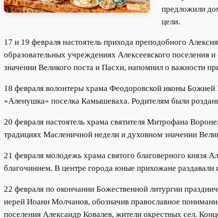
предложили дом
цели.
17 и 19 февраля настоятель прихода преподобного Алексия
образовательных учреждениях Алексеевского поселения и 
значении Великого поста и Пасхи, напомнил о важности п
18 февраля волонтеры храма Феодоровской иконы Божией 
«Аленушка» поселка Камышеваха. Родителям были розданы
20 февраля настоятель храма святителя Митрофана Вороне
традициях Масленичной недели и духовном значении Велик
21 февраля молодежь храма святого благоверного князя А
благочинием. В центре города юные прихожане раздавали
22 февраля по окончании Божественной литургии праздни
иерей Иоанн Молчанов, обозначив православное понимание
поселения Александр Ковалев, жители окрестных сел. Кон