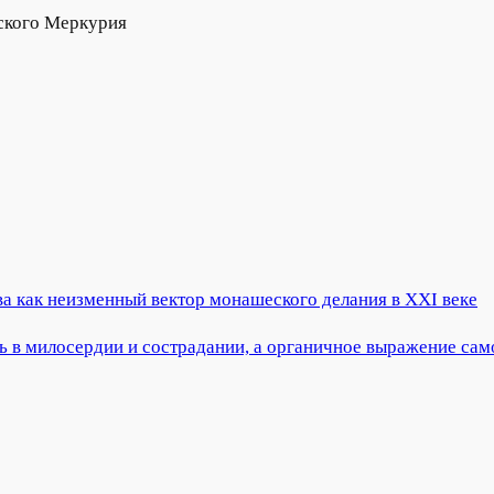
ского Меркурия
а как неизменный вектор монашеского делания в XXI веке
ть в милосердии и сострадании, а органичное выражение са