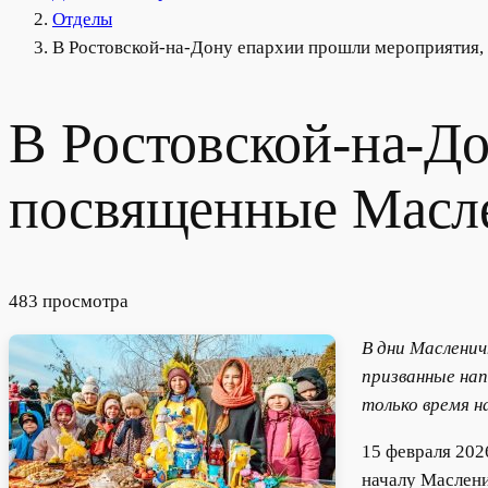
Отделы
В Ростовской-на-Дону епархии прошли мероприятия
В Ростовской-на-Д
посвященные Масл
483 просмотра
В дни Масленич
призванные нап
только время н
15 февраля 202
началу Маслени