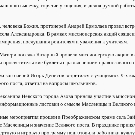
ашнюю выпечку, горячие угощения, изделия ручной работы
, человека Божия, протоиерей Андрей Ермолаев провел встр
села Александровка. В рамках миссионерских акций священ
римирения, послушания родителям и уважения к учителям.
Матери поселка Янтарный провели миссионерскую акцию в с
 просветительские буклеты с разъяснением православного 
жского иерей Игорь Денисов встретился с учащимися 9-х к
ого поста, ответил на вопросы школьников.
лександра Невского города Азова приняла участие в миссио
 информационные листовки о смысле Масленицы и Великого 
чные мероприятия прошли в Преображенском храме села Зай
 Масленицы и значение Великого поста. В празднике принял
цертную и игровую программу подготовили работники культ