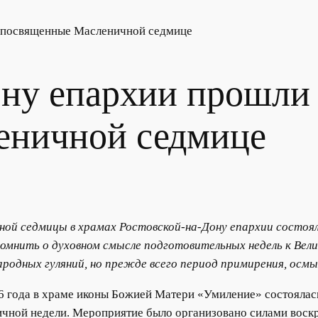
, посвященные Масленичной седмице
ону епархии прошли
еничной седмице
ной седмицы в храмах Ростовской-на-Дону епархии состоял
омнить о духовном смысле подготовительных недель к Вели
ародных гуляний, но прежде всего период примирения, осмы
6 года в храме иконы Божией Матери «Умиление» состоялась
чной недели. Мероприятие было организовано силами воскр