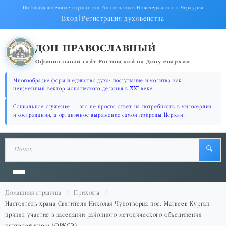
По благословению митрополита Ростовского и Новочеркасского Меркурия
Вход
|
Регистрация духовенства
ДОН ПРАВОСЛАВНЫЙ
Официальный сайт Ростовской-на-Дону епархии
Многообразие форм и единство духа: послушание и молитва как
неизменный вектор монашеского делания в XXI веке
Социальное служение — это не просто ответ на потребность в милосердии
и сострадании, а органичное выражение самой природы Церкви
🔍
Домашняя страница
Приходы
Настоятель храма Святителя Николая Чудотворца пос. Матвеев-Курган
принял участие в заседании районного методического объединения