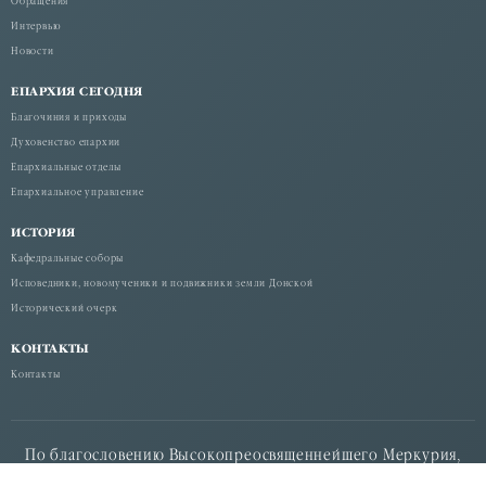
Обращения
Интервью
Новости
ЕПАРХИЯ СЕГОДНЯ
Благочиния и приходы
Духовенство епархии
Епархиальные отделы
Епархиальное управление
ИСТОРИЯ
Кафедральные соборы
Исповедники, новомученики и подвижники земли Донской
Исторический очерк
КОНТАКТЫ
Контакты
По благословению Высокопреосвященнейшего Меркурия,
митрополита Ростовского и Новочеркасского.