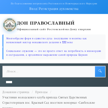
По благословению митрополита Ростовского и Новочеркасского Меркурия
Вход
|
Регистрация духовенства
ДОН ПРАВОСЛАВНЫЙ
Официальный сайт Ростовской-на-Дону епархии
Многообразие форм и единство духа: послушание и молитва как
неизменный вектор монашеского делания в XXI веке
Социальное служение — это не просто ответ на потребность в милосердии
и сострадании, а органичное выражение самой природы Церкви
🔍
Домашняя страница
Приходы
Участники молодежного клуба прихода Святых Царственных
Страстотерпцев пос. Красный Сад посетили мемориал «Самбекские