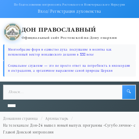
По благословению митрополита Ростовского и Новочеркасского Меркурия
Вход
|
Регистрация духовенства
ДОН ПРАВОСЛАВНЫЙ
Официальный сайт Ростовской-на-Дону епархии
Многообразие форм и единство духа: послушание и молитва как
неизменный вектор монашеского делания в XXI веке
Социальное служение — это не просто ответ на потребность в милосердии
и сострадании, а органичное выражение самой природы Церкви
🔍
Домашняя страница
Архипастырь
На телеканале Дон-24 вышел новый выпуск программы «Сугубо личное» с
Главой Донской митрополии