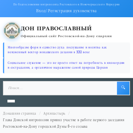
По благословению митрополита Ростовского и Новочеркасского Меркурия
Вход
|
Регистрация духовенства
ДОН ПРАВОСЛАВНЫЙ
Официальный сайт Ростовской-на-Дону епархии
Многообразие форм и единство духа: послушание и молитва как
неизменный вектор монашеского делания в XXI веке
Социальное служение — это не просто ответ на потребность в милосердии
и сострадании, а органичное выражение самой природы Церкви
🔍
Домашняя страница
Архипастырь
Глава Донской митрополии принял участие в работе первого заседания
Ростовской-на-Дону городской Думы 8-го созыва