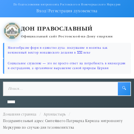
По благословению митрополита Ростовского и Новочеркасского Меркурия
Вход
|
Регистрация духовенства
ДОН ПРАВОСЛАВНЫЙ
Официальный сайт Ростовской-на-Дону епархии
Многообразие форм и единство духа: послушание и молитва как
неизменный вектор монашеского делания в XXI веке
Социальное служение — это не просто ответ на потребность в милосердии
и сострадании, а органичное выражение самой природы Церкви
🔍
Домашняя страница
Архипастырь
Поздравительный адрес Святейшего Патриарха Кирилла митрополиту
Меркурию по случаю дня тезоименитства