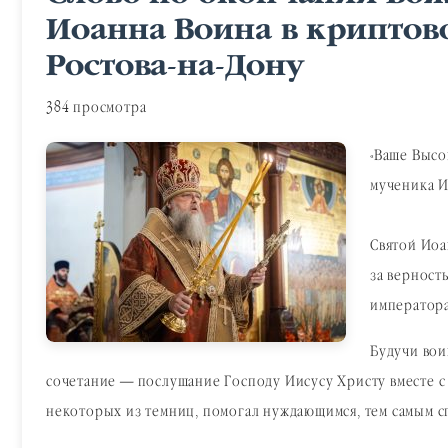
Иоанна Воина в криптово
Ростова-на-Дону
384 просмотра
«Ваше Высо
мученика И
Святой Иоа
за верност
императора
Будучи вои
сочетание — послушание Господу Иисусу Христу вместе с
некоторых из темниц, помогал нуждающимся, тем самым с