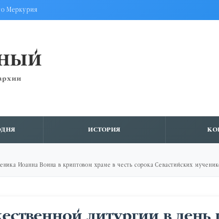
го Меркурия
ВНЫЙ
архии
ОДНЯ
ИСТОРИЯ
КО
еника Иоанна Воина в криптовом храме в честь сорока Севастийских мученик
ественной литургии в день 