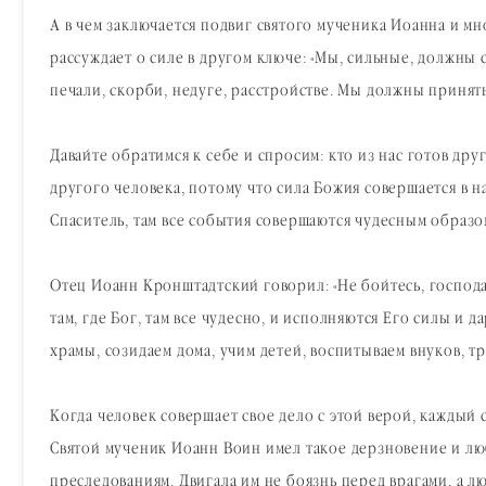
А в чем заключается подвиг святого мученика Иоанна и мн
рассуждает о силе в другом ключе: «Мы, сильные, должны с
печали, скорби, недуге, расстройстве. Мы должны принят
Давайте обратимся к себе и спросим: кто из нас готов дру
другого человека, потому что сила Божия совершается в на
Спаситель, там все события совершаются чудесным образом
Отец Иоанн Кронштадтский говорил: «Не бойтесь, господа
там, где Бог, там все чудесно, и исполняются Его силы и 
храмы, созидаем дома, учим детей, воспитываем внуков, т
Когда человек совершает свое дело с этой верой, каждый
Святой мученик Иоанн Воин имел такое дерзновение и любо
преследованиям. Двигала им не боязнь перед врагами, а л