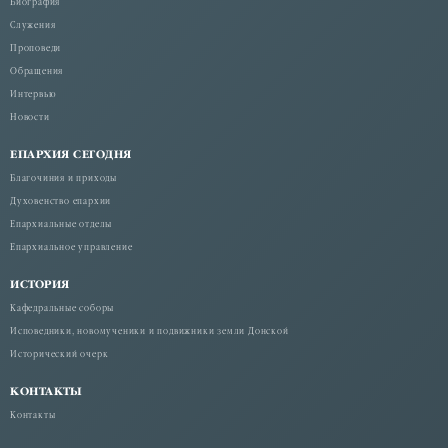
Биография
Служения
Проповеди
Обращения
Интервью
Новости
ЕПАРХИЯ СЕГОДНЯ
Благочиния и приходы
Духовенство епархии
Епархиальные отделы
Епархиальное управление
ИСТОРИЯ
Кафедральные соборы
Исповедники, новомученики и подвижники земли Донской
Исторический очерк
КОНТАКТЫ
Контакты