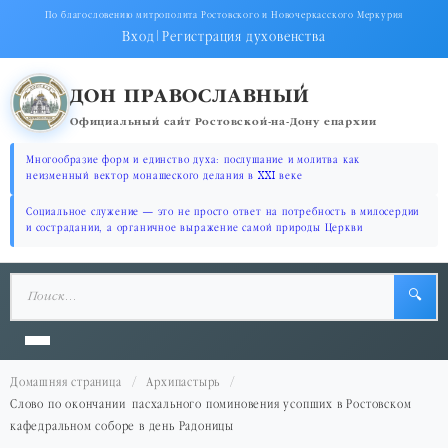
По благословению митрополита Ростовского и Новочеркасского Меркурия
Вход
|
Регистрация духовенства
ДОН ПРАВОСЛАВНЫЙ
Официальный сайт Ростовской-на-Дону епархии
Многообразие форм и единство духа: послушание и молитва как
неизменный вектор монашеского делания в XXI веке
Социальное служение — это не просто ответ на потребность в милосердии
и сострадании, а органичное выражение самой природы Церкви
🔍
Домашняя страница
Архипастырь
Слово по окончании пасхального поминовения усопших в Ростовском
кафедральном соборе в день Радоницы