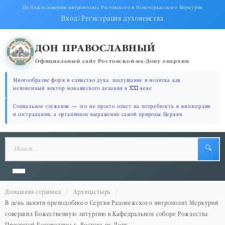
По благословению митрополита Ростовского и Новочеркасского Меркурия
Вход
|
Регистрация духовенства
ДОН ПРАВОСЛАВНЫЙ
Официальный сайт Ростовской-на-Дону епархии
Многообразие форм и единство духа: послушание и молитва как
неизменный вектор монашеского делания в XXI веке
Социальное служение — это не просто ответ на потребность в милосердии
и сострадании, а органичное выражение самой природы Церкви
🔍
Домашняя страница
Архипастырь
В день памяти преподобного Сергия Радонежского митрополит Меркурий
совершил Божественную литургию в Кафедральном соборе Рождества