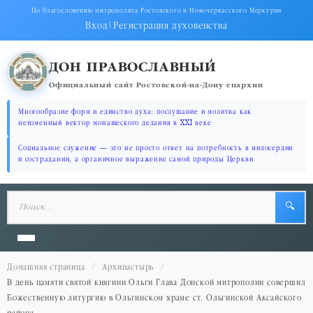
По благословению митрополита Ростовского и Новочеркасского Меркурия
Вход
|
Регистрация духовенства
ДОН ПРАВОСЛАВНЫЙ
Официальный сайт Ростовской-на-Дону епархии
Многообразие форм и единство духа: послушание и молитва как
неизменный вектор монашеского делания в XXI веке
Социальное служение — это не просто ответ на потребность в милосердии
и сострадании, а органичное выражение самой природы Церкви
🔍
Домашняя страница
Архипастырь
В день памяти святой княгини Ольги Глава Донской митрополии совершил
Божественную литургию в Ольгинском храме ст. Ольгинской Аксайского