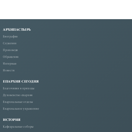
АРХИПАСТЫРЬ
Биография
Служения
Проповеди
Обращения
Интервью
Новости
ЕПАРХИЯ СЕГОДНЯ
Благочиния и приходы
Духовенство епархии
Епархиальные отделы
Епархиальное управление
ИСТОРИЯ
Кафедральные соборы