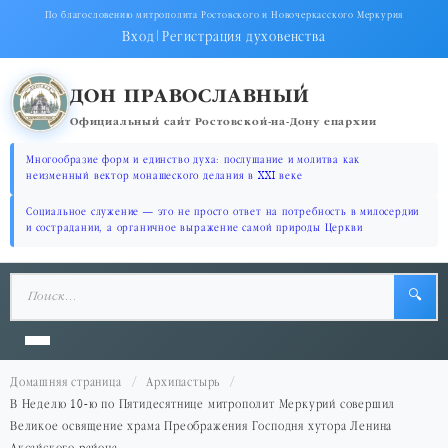
По благословению митрополита Ростовского и Новочеркасского Меркурия
Вход
|
Регистрация духовенства
ДОН ПРАВОСЛАВНЫЙ
Официальный сайт Ростовской-на-Дону епархии
Многообразие форм и единство духа: послушание и молитва как
неизменный вектор монашеского делания в XXI веке
Социальное служение — это не просто ответ на потребность в милосердии
и сострадании, а органичное выражение самой природы Церкви
🔍
Домашняя страница
Архипастырь
В Неделю 10-ю по Пятидесятнице митрополит Меркурий совершил
Великое освящение храма Преображения Господня хутора Ленина