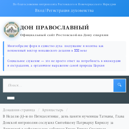
По благословению митрополита Ростовского и Новочеркасского Меркурия
Вход
|
Регистрация духовенства
ДОН ПРАВОСЛАВНЫЙ
Официальный сайт Ростовской-на-Дону епархии
Многообразие форм и единство духа: послушание и молитва как
неизменный вектор монашеского делания в XXI веке
Социальное служение — это не просто ответ на потребность в милосердии
и сострадании, а органичное выражение самой природы Церкви
🔍
Домашняя страница
Архипастырь
В Неделю 33-ю по Пятидесятнице, день памяти мученицы Татианы, Глава
Донской митрополии сослужил Святейшему Патриарху Кириллу за