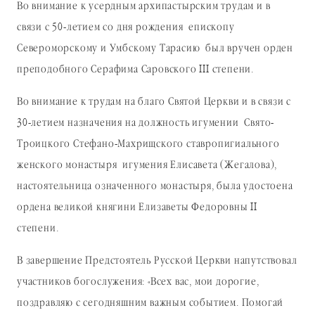
Во внимание к усердным архипастырским трудам и в
связи с 50-летием со дня рождения епископу
Североморскому и Умбскому Тарасию был вручен орден
преподобного Серафима Саровского III степени.
Во внимание к трудам на благо Святой Церкви и в связи с
30-летием назначения на должность игумении Свято-
Троицкого Стефано-Махрищского ставропигиального
женского монастыря игумения Елисавета (Жегалова),
настоятельница означенного монастыря, была удостоена
ордена великой княгини Елизаветы Федоровны II
степени.
В завершение Предстоятель Русской Церкви напутствовал
участников богослужения: «Всех вас, мои дорогие,
поздравляю с сегодняшним важным событием. Помогай