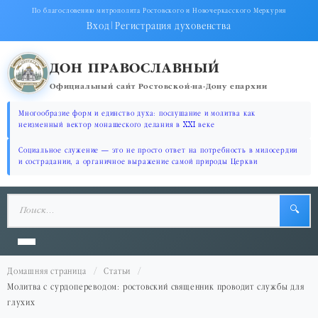
По благословению митрополита Ростовского и Новочеркасского Меркурия
Вход
|
Регистрация духовенства
ДОН ПРАВОСЛАВНЫЙ
Официальный сайт Ростовской-на-Дону епархии
Многообразие форм и единство духа: послушание и молитва как
неизменный вектор монашеского делания в XXI веке
Социальное служение — это не просто ответ на потребность в милосердии
и сострадании, а органичное выражение самой природы Церкви
🔍
Домашняя страница
Статьи
Молитва с сурдопереводом: ростовский священник проводит службы для
глухих