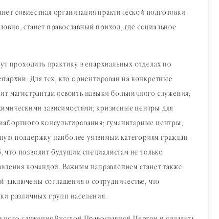
анет совместная организация практической подготовки
овно, станет православный приход, где социальное
гут проходить практику в епархиальных отделах по
епархии. Для тех, кто ориентирован на конкретные
ит магистрантам освоить навыки больничного служения;
химическими зависимостями; кризисные центры для
тиабортного консультирования; гуманитарные центры,
нную поддержку наиболее уязвимым категориям граждан.
б, что позволит будущим специалистам не только
авления командой. Важным направлением станет также
ий заключены соглашения о сотрудничестве, что
жки различных групп населения.