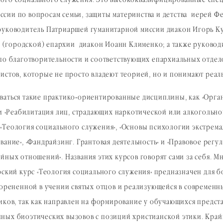
ного социального служения. Это высококвалифицированные спе
сии по вопросам семьи, защиты материнства и детства иерей Ф
 руководитель Патриаршей гуманитарной миссии диакон Игорь К
(городской) епархии диакон Иоанн Клименко; а также руковод
 по благотворительности и соответствующих епархиальных отдело
листов, которые не просто владеют теорией, но и понимают ре
ваться такие практико-ориентированные дисциплины, как «Орга
 и «Реабилитация лиц, страдающих наркотической или алкогольн
«Теология социального служения», «Основы психологии экстрем
вание», «Фандрайзинг. Грантовая деятельность» и «Правовое ре
йных отношений». Названия этих курсов говорят сами за себя. М
орский курс «Теология социального служения» предназначен для
укорененной в учении святых отцов и реализующейся в современ
иков, так как направлен на формирование у обучающихся предста
ных биоэтических вызовов с позиций христианской этики. Край