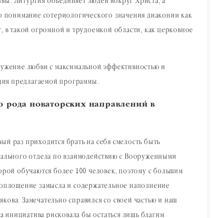
вы. Литургия объединяет людей вокруг Христа, а
но понимание сотериологического значения диаконии как
, в такой огромной и трудоемкой области, как церковное
служение любви с максимальной эффективностью и
пция предлагаемой программы.
о рода новаторских направлений в
ый раз приходится брать на себя смелость быть
ального отдела по взаимодействию с Вооруженными
рой обучаются более 100 человек, поэтому с большим
 воплощение замысла и содержательное наполнение
кова. Замечательно справился со своей частью и наш
та инициатива рисковала бы остаться лишь благим