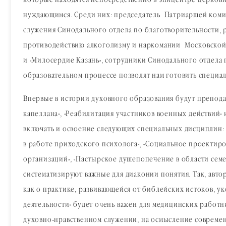
которые находятся непосредственно в эпицентре церков
нуждающимся. Среди них: председатель Патриаршей комис
служения Синодального отдела по благотворительности,
противодействию алкоголизму и наркомании Московской 
и «Милосердие Казань», сотрудники Синодального отдела
образовательном процессе позволят нам готовить специа
Впервые в истории духовного образования будут препода
капеллана», «Реабилитация участников военных действий»
включать и освоение следующих специальных дисциплин: 
в работе приходского психолога», «Социальное проектиро
организаций», «Пастырское душепопечение в области семе
систематизируют важные для диаконии понятия. Так, авт
как о практике, развивающейся от библейских истоков, 
деятельности» будет очень важен для медицинских работн
духовно-нравственном служении, на осмысление современ