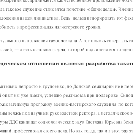
овоззрении воспринимается как естественное продолжение молит
огда таковое служение становится поистине «общим делом». Имен
площения нашей инициативы. Ведь, нельзя игнорировать тот факт
ебность в профессионалах магистерского уровня.
ктуального направления самоочевидна. А вот помочь совершать 
ессией, — и есть основная задача, которой подчинена вся конце
дическом отношении является разработка таког
ительно непросто и трудоемко, но Донской семинарии не в перв
 опыт мы уже имели, успешно реализовав при поддержке Синод
азовательную программу военно-пастырского служения, по кото
аммы велась под научным руководством ректора, а методическое
уры ДДС кандидат социологических наук Светлана Юрьевна Земля
ий профессионал своего дела. Но как тогда, так и в этот раз э