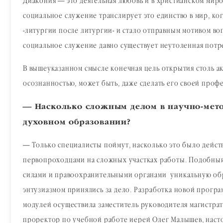
Диакония — это деятельная любовь и в христианском мир
социальное служение транслирует это единство в мир, к
«литургии после литургии» и стало отправным мотивом во
социальное служение давно существует неутоленная потр
В вышеуказанном смысле конечная цель открытия столь а
осознанностью, может быть, даже сделать его своей проф
— Насколько сложным делом в научно-мето
духовном образовании?
— Только специалисты поймут, насколько это было действ
первопроходцами на сложных участках работы. Подобный
силами и правоохранительными органами уникальную обр
энтузиазмом принялись за дело. Разработка новой прогр
модулей осуществила заместитель руководителя магистрат
проректор по учебной работе иерей Олег Малышев, настоящ