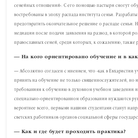
семейных отношений». С его помощью пастыри смогут обу
востребованы в эпоху распада института семьи. Разрабаты
предотвратить окончательное решение о распаде семьи. На
медиации после подачи заявления на развод, в которой ро
православных семей, среди которых, к сожалению, также
— На кого ориентировано обучение и в как
— Абсолютно согласен с мнением, что «как в Евхаристии у
принять на обучение не только священнослужителей, но 
требованиям к обучению в духовном учебном заведении и 
специально-ориентированном образовании нуждаются рук
вероятнее всего, первыми нашими студентами станут нап
светских работников органов социальной сферы государст
— Как и где будет проходить практика?