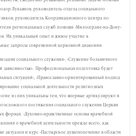
циалисты, ежедневно решающие реальные задачи помощи
еодор Лукьянов; руководитель отдела социального
уликов; руководитель Координационного центра по
ители региональных служб помощи «Милосердие-на-Дону»
в. Их уникальный опыт и живое участие в
альные запросы современной церковной диаконии.
низация социального служения», «Служение больничного
ой зависимостью». Профессиональная подготовка будет
альных ситуаций», «Православно-ориентированный подход
гулирование социальной деятельности религиозных
ногие из них уникальны тем, что впервые артикулируют и
 богословского постижения социального служения Церкви
ных формах. «Духовно-нравственные основы врачебной
вления о врачебной деятельности прежде всего, как
не актуален и курс «Пастырское душепопечение в области