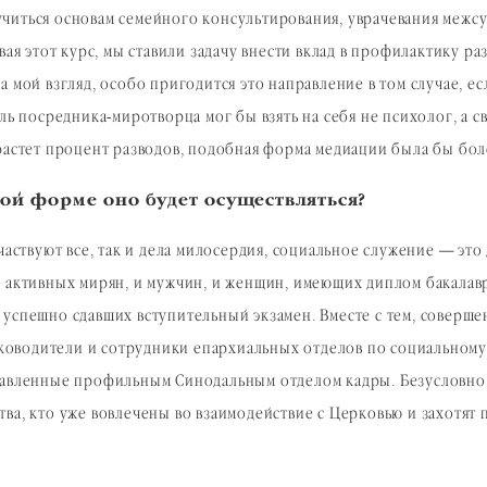
читься основам семейного консультирования, уврачевания межс
вая этот курс, мы ставили задачу внести вклад в профилактику 
 мой взгляд, особо пригодится это направление в том случае, ес
ль посредника-миротворца мог бы взять на себя не психолог, а с
 растет процент разводов, подобная форма медиации была бы бо
ой форме оно будет осуществляться?
частвуют все, так и дела милосердия, социальное служение — это
и активных мирян, и мужчин, и женщин, имеющих диплом бакала
успешно сдавших вступительный экзамен. Вместе с тем, соверше
оводители и сотрудники епархиальных отделов по социальному 
равленные профильным Синодальным отделом кадры. Безусловно, 
ва, кто уже вовлечены во взаимодействие с Церковью и захотят