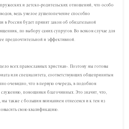
упружеских и детско-родительских отношений, что особо
разводов, ведь умелое душепопечение способно
ли в России будет принят закон об обязательной
вященник, по выбору самих супругов. Во всяком случае для
лее предпочтительной и эффективной.
 дело всех православных христиан». Поэтому мы готовы
вриата или специалитета, соответствующих общепринятым
нно очевидно, что в первую очередь, в подобном
служению, помощники благочинных. Это значит, что,
мы также с большим вниманием отнесемся и к тем из
 повысить свою квалификацию.