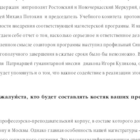
ддержали митрополит Ростовский и Новочеркасский Меркурий, 
ей Михаил Потокин и председатель Учебного комитета протоие
ости внедрения соответствующей магистерской программы. И м
даем себе отчет о том, насколько серьезное и ответственное де
еделенном смысле соавтором программы выступил профильный Си
агополучного завершения в сжатые сроки было бы невозможно. В
ля Патриаршей гуманитарной миссии диакона Игоря Куликова, о
дет упомянуть и о том, что важное содействие в реализации это
.
ожалуйста, кто будет составлять костяк ваших п
рофессорско-преподавательский корпус, в составе которого док
Дону и Москвы. Однако главная особенность нашей магистратур