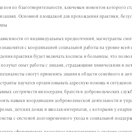
делом по благотворительности, ключевым моментом которого ст
изациях. Основной площадкой для прохождения практики, безусл
ины.
 зависимости от индивидуальных предпочтений, магистранты смо
ознакомятся с координацией социальной работы на уровне всей 
дения практики будет включать хосписы и больницы, что позвол
 получат опыт работы с лицами, страдающими химическими и не
пециалисты смогут применить знания в области семейного и ан
истранты научатся организовывать адресную помощь и ситуацио
лавных сестричеств милосердия, братств и добровольческих служ
своить навыки координации добровольческой деятельности и упр
релых, детских домах и школах-интернатах, с которыми у епарх
омства с системой долговременного ухода и социальной поддер