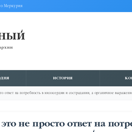
го Меркурия
ВНЫЙ
архии
ОДНЯ
ИСТОРИЯ
КО
то ответ на потребность в милосердии и сострадании, а органичное выражен
то не просто ответ на потр