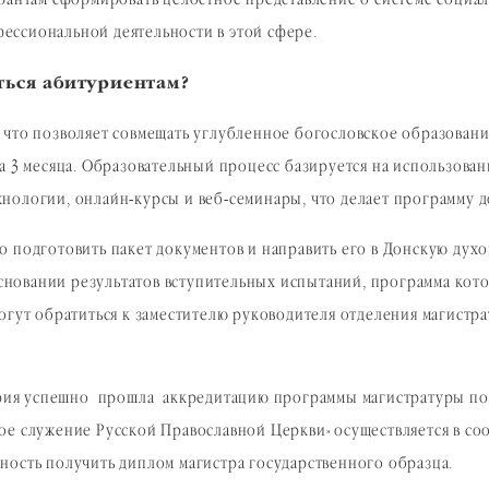
трантам сформировать целостное представление о системе социа
ессиональной деятельности в этой сфере.
ться абитуриентам?
 что позволяет совмещать углубленное богословское образовани
да 3 месяца. Образовательный процесс базируется на использо
нологии, онлайн-курсы и веб-семинары, что делает программу 
о подготовить пакет документов и направить его в Донскую дух
 основании результатов вступительных испытаний, программа ко
огут обратиться к заместителю руководителя отделения магистр
нария успешно прошла аккредитацию программы магистратуры по 
ое служение Русской Православной Церкви» осуществляется в со
ность получить диплом магистра государственного образца.