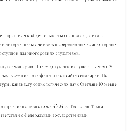
льного служения Русской Православной Церкви и овладеть
е с практической деятельностью на приходах или в
вании интерактивных методов и современных компьютерных
доступной для иногородних слушателей.
овную семинарию. Прием документов осуществляется с 20
торых размещена на официальном сайте семинарии. По
атуры, кандидату социологических наук Светлане Юрьевне
направлению подготовки 48.04.01 Теология. Таким
ответствии с Федеральным государственным