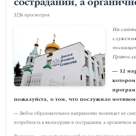
сострадании, а органич
3236 просмотров
На сайт
служени
посвяще
Правосла
— 12 ма
котором
програм
пожалуйста, о том, что послужило мотивом
— Любое образовательное направление возникает не само п
потребность в милосердии и сострадании, а органичное 