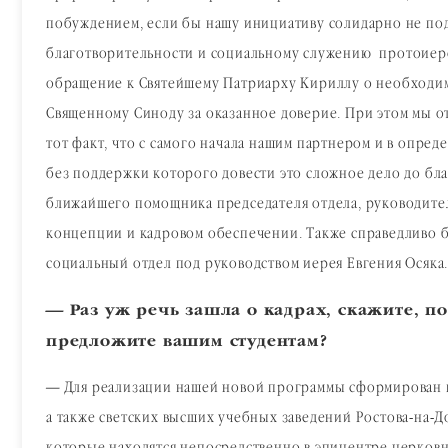
побуждением, если бы нашу инициативу солидарно не по
благотворительности и социальному служению протоиер
обращение к Святейшему Патриарху Кириллу о необходим
Священному Синоду за оказанное доверие. При этом мы от
тот факт, что с самого начала нашим партнером и в опр
без поддержки которого довести это сложное дело до бл
ближайшего помощника председателя отдела, руководите
концепции и кадровом обеспечении. Также справедливо бу
социальный отдел под руководством иерея Евгения Осяка
— Раз уж речь зашла о кадрах, скажите, п
предложите вашим студентам?
— Для реализации нашей новой программы сформирован п
а также светских высших учебных заведений Ростова-на-