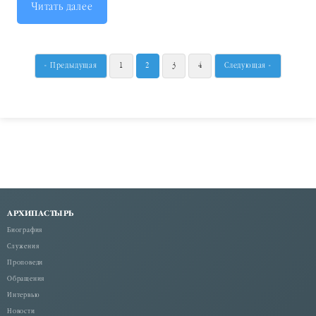
Читать далее
« Предыдущая
1
2
3
4
Следующая »
АРХИПАСТЫРЬ
Биография
Служения
Проповеди
Обращения
Интервью
Новости