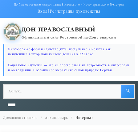
По благословению митрополита Ростовского и Новочеркасского Меркурия
Вход
|
Регистрация духовенства
ДОН ПРАВОСЛАВНЫЙ
Официальный сайт Ростовской-на-Дону епархии
Многообразие форм и единство духа: послушание и молитва как
неизменный вектор монашеского делания в XXI веке
Социальное служение — это не просто ответ на потребность в милосердии
и сострадании, а органичное выражение самой природы Церкви
🔍
Домашняя страница
Архипастырь
Интервью