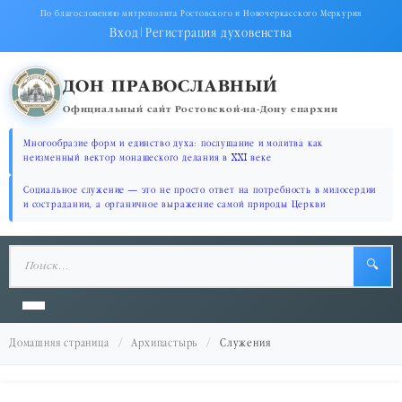
По благословению митрополита Ростовского и Новочеркасского Меркурия
Вход
|
Регистрация духовенства
ДОН ПРАВОСЛАВНЫЙ
Официальный сайт Ростовской-на-Дону епархии
Многообразие форм и единство духа: послушание и молитва как
неизменный вектор монашеского делания в XXI веке
Социальное служение — это не просто ответ на потребность в милосердии
и сострадании, а органичное выражение самой природы Церкви
🔍
Домашняя страница
Архипастырь
Служения