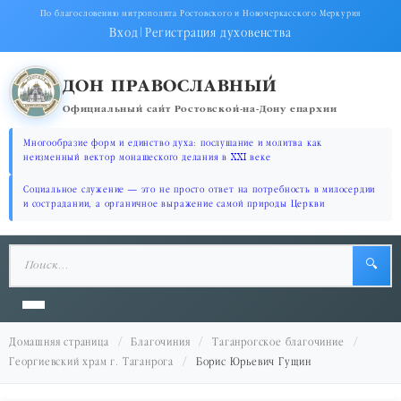
По благословению митрополита Ростовского и Новочеркасского Меркурия
Вход
|
Регистрация духовенства
ДОН ПРАВОСЛАВНЫЙ
Официальный сайт Ростовской-на-Дону епархии
Многообразие форм и единство духа: послушание и молитва как
неизменный вектор монашеского делания в XXI веке
Социальное служение — это не просто ответ на потребность в милосердии
и сострадании, а органичное выражение самой природы Церкви
🔍
Домашняя страница
Благочиния
Таганрогское благочиние
Георгиевский храм г. Таганрога
Борис Юрьевич Гущин