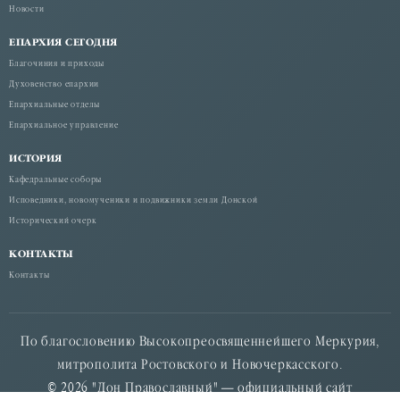
Новости
ЕПАРХИЯ СЕГОДНЯ
Благочиния и приходы
Духовенство епархии
Епархиальные отделы
Епархиальное управление
ИСТОРИЯ
Кафедральные соборы
Исповедники, новомученики и подвижники земли Донской
Исторический очерк
КОНТАКТЫ
Контакты
По благословению Высокопреосвященнейшего Меркурия,
митрополита Ростовского и Новочеркасского.
© 2026 "Дон Православный" — официальный сайт