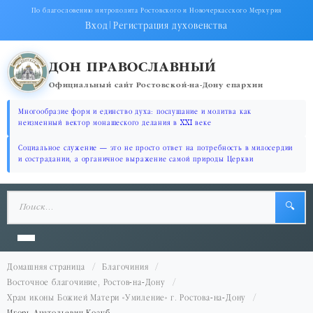
По благословению митрополита Ростовского и Новочеркасского Меркурия
Вход
|
Регистрация духовенства
ДОН ПРАВОСЛАВНЫЙ
Официальный сайт Ростовской-на-Дону епархии
Многообразие форм и единство духа: послушание и молитва как
неизменный вектор монашеского делания в XXI веке
Социальное служение — это не просто ответ на потребность в милосердии
и сострадании, а органичное выражение самой природы Церкви
🔍
Домашняя страница
Благочиния
Восточное благочиние, Ростов-на-Дону
Храм иконы Божией Матери «Умиление» г. Ростова-на-Дону