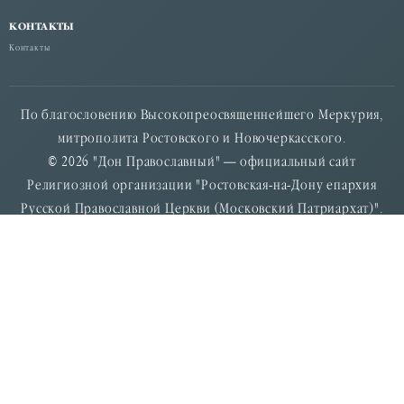
КОНТАКТЫ
Контакты
По благословению Высокопреосвященнейшего Меркурия,
митрополита Ростовского и Новочеркасского.
© 2026 "Дон Православный" — официальный сайт
Религиозной организации "Ростовская-на-Дону епархия
Русской Православной Церкви (Московский Патриархат)".
Россия, 344034, г. Ростов-на-Дону, ул. Станиславского 58. тел:
+7 (863) 210-17-01. E-mail:info.rostov@mail.ru
Свидетельство о регистрации средства массовой информации
Эл № ФС77-54668 от 09.07.2013 г., выдано федеральной
службой по надзору в сфере связи, информационных
технологий и массовых комуникаций (Роскомнадзор).
Учредитель: Религиозная организация "Ростовская-на-Дону
епархия Русской Православной Церкви (Московский