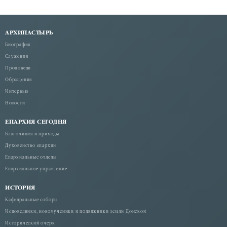
АРХИПАСТЫРЬ
Биография
Служения
Проповеди
Обращения
Интервью
Новости
ЕПАРХИЯ СЕГОДНЯ
Благочиния и приходы
Духовенство епархии
Епархиальные отделы
Епархиальное управление
ИСТОРИЯ
Кафедральные соборы
Исповедники, новомученики и подвижники земли Донской
Исторический очерк