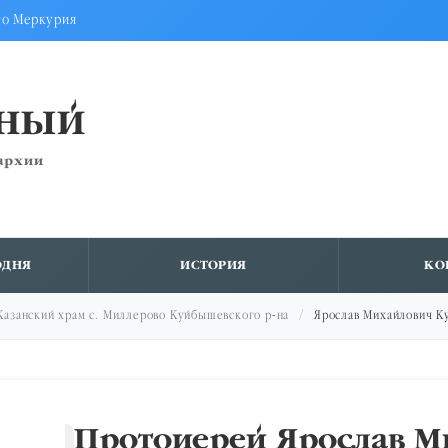
го Меркурия
ВНЫЙ
архии
ОДНЯ
ИСТОРИЯ
КО
Казанский храм с. Миллерово Куйбышевского р-на
Ярослав Михайлович К
Протоиерей Ярослав 