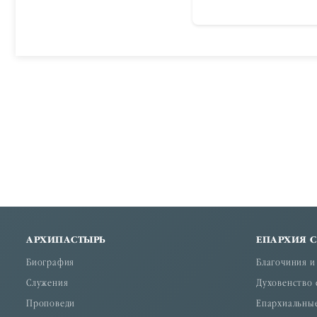
АРХИПАСТЫРЬ
ЕПАРХИЯ 
Биография
Благочиния и
Служения
Духовенство 
Проповеди
Епархиальны