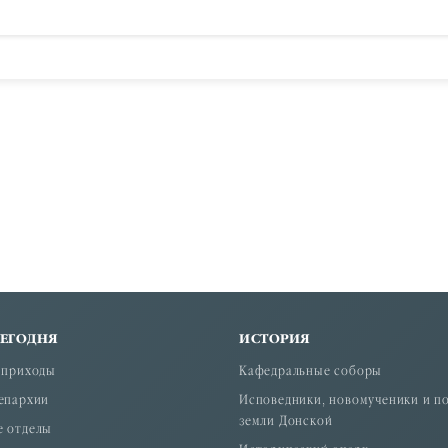
СЕГОДНЯ
ИСТОРИЯ
 приходы
Кафедральные соборы
епархии
Исповедники, новомученики и п
земли Донской
е отделы