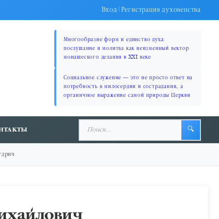
Вход
|
Регистрация духовенства
Многообразие форм и единство духа:
послушание и молитва как неизменный вектор
монашеского делания в XXI веке
Социальное служение — это не просто ответ на
потребность в милосердии и сострадании, а
органичное выражение самой природы Церкви
НТАКТЫ
🔍
удрич
Михайлович