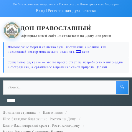
По благословению митрополита Ростовского и Новочеркасского Меркурия
Вход
|
Регистрация духовенства
ДОН ПРАВОСЛАВНЫЙ
Официальный сайт Ростовской-на-Дону епархии
Многообразие форм и единство духа: послушание и молитва как
неизменный вектор монашеского делания в XXI веке
Социальное служение — это не просто ответ на потребность в милосердии
и сострадании, а органичное выражение самой природы Церкви
🔍
Домашняя страница
Благочиния
Юго-Западное благочиние, Ростов-на-Дону
Князь-Владимирский храм г. Ростова-на-Дону