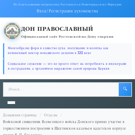
По благословению митрополита Ростовского и Новочеркасского Меркурия
Вход
|
Регистрация духовенства
ДОН ПРАВОСЛАВНЫЙ
Официальный сайт Ростовской-на-Дону епархии
Многообразие форм и единство духа: послушание и молитва как
неизменный вектор монашеского делания в XXI веке
Социальное служение — это не просто ответ на потребность в милосердии
и сострадании, а органичное выражение самой природы Церкви
🔍
Домашняя страница
Отделы
Войсковой священник Всевеликого войска Донского принял участие в
торжественном построении в Шахтинском казачьем кадетском корпусе