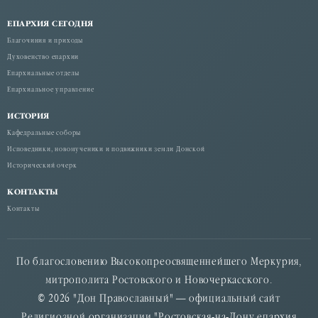
ЕПАРХИЯ СЕГОДНЯ
Благочиния и приходы
Духовенство епархии
Епархиальные отделы
Епархиальное управление
ИСТОРИЯ
Кафедральные соборы
Исповедники, новомученики и подвижники земли Донской
Исторический очерк
КОНТАКТЫ
Контакты
По благословению Высокопреосвященнейшего Меркурия,
митрополита Ростовского и Новочеркасского.
© 2026 "Дон Православный" — официальный сайт
Религиозной организации "Ростовская-на-Дону епархия