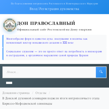
По благословению митрополита Ростовского и Новочеркасского Меркурия
Вход
|
Регистрация духовенства
ДОН ПРАВОСЛАВНЫЙ
Официальный сайт Ростовской-на-Дону епархии
Многообразие форм и единство духа: послушание и молитва как
неизменный вектор монашеского делания в XXI веке
Социальное служение — это не просто ответ на потребность в милосердии
и сострадании, а органичное выражение самой природы Церкви
🔍
Домашняя страница
Отделы
В Донской духовной семинарии подвели итоги митрополичьего этапа
Кирилло-Мефодиевской олимпиады