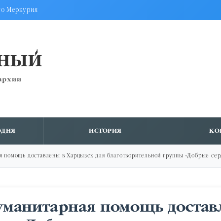
го Меркурия
ВНЫЙ
архии
ОДНЯ
ИСТОРИЯ
КО
я помощь доставлены в Харцызск для благотворительной группы «Добрые сер
уманитарная помощь достав