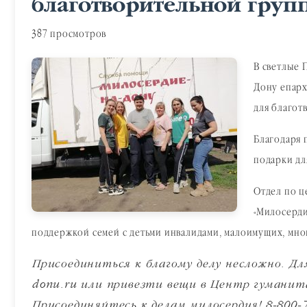
благотворительной груп
387 просмотров
В светлые 
Дону епарх
для благот
Благодаря 
подарки дл
Отдел по ц
«Милосерди
поддержкой семей с детьми инвалидами, малоимущих, мно
Присоединиться к благому делу несложно. Для
donu.ru или привезти вещи в Центр гуманита
Присоединяйтесь к делам милосердия! 8-800-7