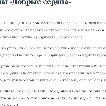
пы «Добрые сердца»
Пасхальные дни Христова Воскресения Отдел по церковной благ
ии совместно с православной службой помощи «Милосердие-на-
ворительной группы из Харцызска «Добрые сердца».
пожертвованиям и помощи неравнодушных людей были собраны о
я детей из Снежного, Тореза, Харцызска, Донецка и других горо
ерковной благотворительности и социальному служению Ростов
е-на-Дону» на постоянной основе оказывают помощь благотвори
годетных и неблагонадежных семей и жителей Донецкой области
 этого можно сделать пожертвование на сайте служ
рной помощи Ростовской епархии по адресу: улиц
75-81-30