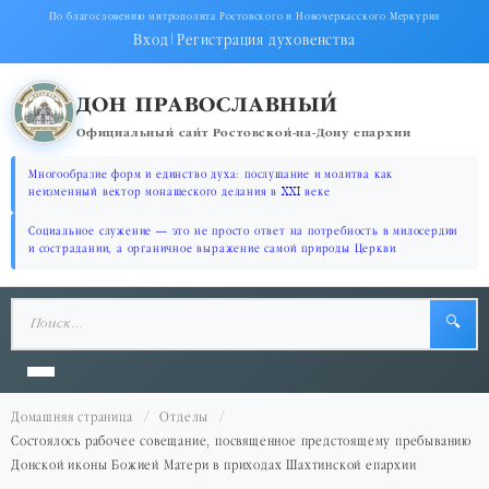
По благословению митрополита Ростовского и Новочеркасского Меркурия
Вход
|
Регистрация духовенства
ДОН ПРАВОСЛАВНЫЙ
Официальный сайт Ростовской-на-Дону епархии
Многообразие форм и единство духа: послушание и молитва как
неизменный вектор монашеского делания в XXI веке
Социальное служение — это не просто ответ на потребность в милосердии
и сострадании, а органичное выражение самой природы Церкви
🔍
Домашняя страница
Отделы
Состоялось рабочее совещание, посвященное предстоящему пребыванию
Донской иконы Божией Матери в приходах Шахтинской епархии