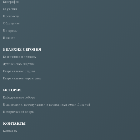
Биография
Служения
Проповеди
Обращения
Интервью
Новости
ЕПАРХИЯ СЕГОДНЯ
Благочиния и приходы
Духовенство епархии
Епархиальные отделы
Епархиальное управление
ИСТОРИЯ
Кафедральные соборы
Исповедники, новомученики и подвижники земли Донской
Исторический очерк
КОНТАКТЫ
Контакты