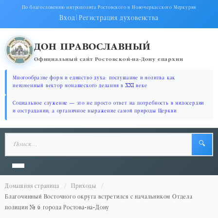
По благословению митрополита Ростовского и Новочеркасского Меркурия
Вход
|
Регистрация духовенства
ДОН ПРАВОСЛАВНЫЙ
Официальный сайт Ростовской-на-Дону епархии
Многообразие форм и единство духа: послушание и молитва как
неизменный вектор монашеского делания в XXI веке
Социальное служение — это не просто ответ на потребность в милосердии
и сострадании, а органичное выражение самой природы Церкви
🔍
Домашняя страница
Приходы
Благочинный Восточного округа встретился с начальником Отдела
полиции № 6 города Ростова-на-Дону