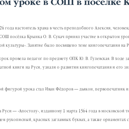
том уроке в СОШ в поселке
026 года настоятель храма в честь преподобного Алексия, чело
СОШ посёлка Крынка О. В. Сукач принял участие в открытом уро
ой культуры». Занятие было посвящено теме книгопечатания на Р
рок провела педагог по предмету ОПК Ю. В. Гулевская. В ходе 
атной книги на Руси, узнали о развитии книгопечатания и его з
й фигурой урока стал Иван Фёдоров — дьякон, первопечатник и 
Руси — «Апостолу», изданному 1 марта 1564 года в московской т
ем рукописный, красных заглавных буквах, а также орнаментах