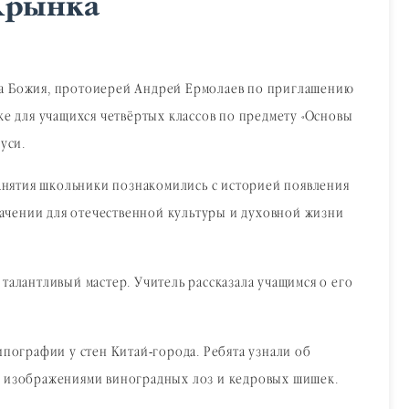
 Крынка
века Божия, протоиерей Андрей Ермолаев по приглашению
ке для учащихся четвёртых классов по предмету «Основы
уси.
занятия школьники познакомились с историей появления
начении для отечественной культуры и духовной жизни
талантливый мастер. Учитель рассказала учащимся о его
ипографии у стен Китай-города. Ребята узнали об
 с изображениями виноградных лоз и кедровых шишек.