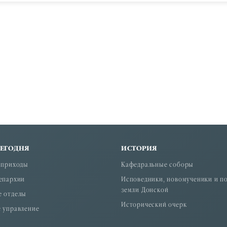
СЕГОДНЯ
ИСТОРИЯ
 приходы
Кафедральные соборы
епархии
Исповедники, новомученики и п
земли Донской
е отделы
Исторический очерк
 управление