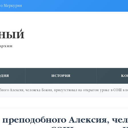
го Меркурия
ВНЫЙ
архии
ОДНЯ
ИСТОРИЯ
КО
обного Алексия, человека Божия, присутствовал на открытом уроке в СОШ в 
ь преподобного Алексия, че