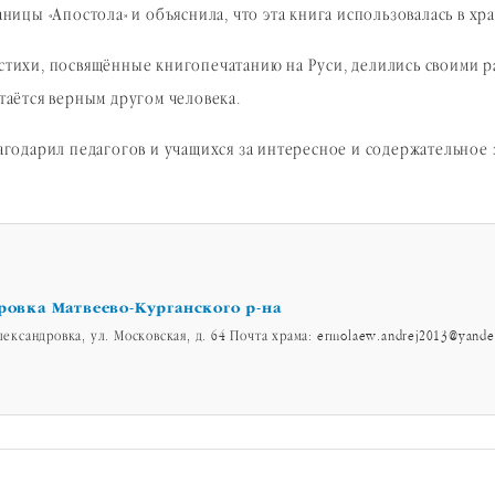
цы «Апостола» и объяснила, что эта книга использовалась в хра
ь стихи, посвящённые книгопечатанию на Руси, делились своими
стаётся верным другом человека.
одарил педагогов и учащихся за интересное и содержательное з
ровка Матвеево-Курганского р-на
лександровка, ул. Московская, д. 64 Почта храма: ermolaew.andrej2013@yande