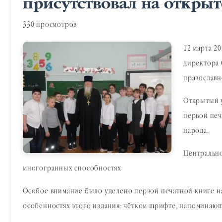
присутствовал на откры
330 просмотров
12 марта 2
директора 
православн
Открытый у
первой печ
народа.
Центрально
многогранных способностях
Особое внимание было уделено первой печатной книге на 
особенностях этого издания: чётком шрифте, напоминающ