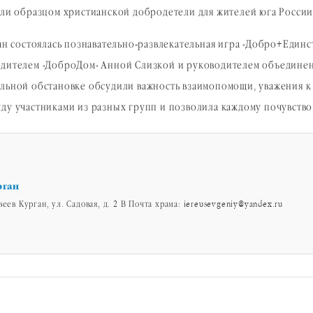
али образцом христианской добродетели для жителей юга России
ган состоялась познавательно-развлекательная игра «Добро+Един
одителем «ДоброДом» Анной Слизкой и руководителем объединен
льной обстановке обсудили важность взаимопомощи, уважения к 
ду участниками из разных групп и позволила каждому почувствов
рган
еев Курган, ул. Садовая, д. 2 В Почта храма: iereusevgeniy@yandex.ru