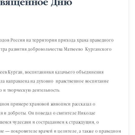
освященное Дню
родов России на территории прихода храма праведного
нтра развития добровольчества Матвеево‑Курганского
еев Курган, воспитанники казачьего объединения
ла направлена на духовно‑нравственное воспитание
 и творческую деятельность.
ядном примере храмовой живописи рассказал о
я и доброты. Он поведал о святителе Николае
емся чудесами и состраданием к страждущим, о
е — покровителе врачей и целителе, а также о праведном