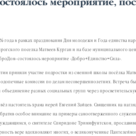
 состоялось мероприятие, п
26 года в рамках празднования Дня молодежи и Года единства на
нрогского поселка Матвеев Курган и на базе муниципального це
броДом» состоялось мероприятие «Добро+Единство=Сила».
тии приняли участие подростки из сменной школы посёлка Матв
подопечные комиссии по делам несовершеннолетних. Встреча бы
 объединение разных социальных групп через просветительскую
вёл настоятель храма иерей Евгений Зайцев. Священник на нагл
обратив особое внимание на примеры самоотверженного служени
уждающимся, о святителе Спиридоне Тримифунтском, прославивш
рность вере вдохновляют многих, о великомученике Пантелеймон