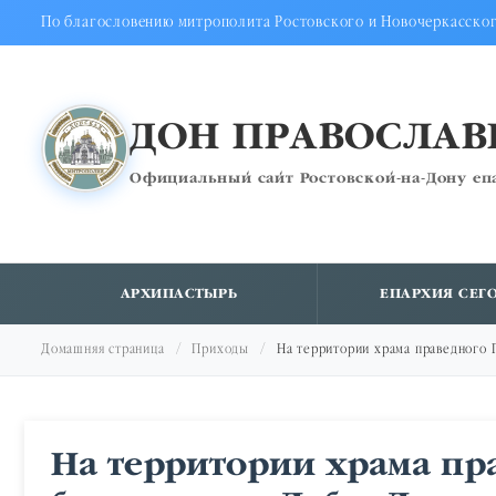
По благословению митрополита Ростовского и Новочеркасско
ДОН ПРАВОСЛА
Официальный сайт Ростовской-на-Дону еп
АРХИПАСТЫРЬ
ЕПАРХИЯ СЕГ
Домашняя страница
Приходы
На территории храма праведного 
На территории храма пра