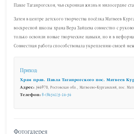
Павле Таганрогском, чья скромная жизнь и милосердие ст
Затем в центре детского творчества посёлка Матвеев Кур
воскресной школы храма Вера Зайцева совместно с руков
только освоили новые творческие навыки, но и в неформа
Совместная работа способствовала укреплению связей меж
Приход:
Храм прав. Павла Таганрогского пос. Матвеев Ку
Адрес:
346970, Ростовская обл., Матвеево-Курганский, пос. Матв
Телефон:
8-(86341)3-16-36
Фотогалерея