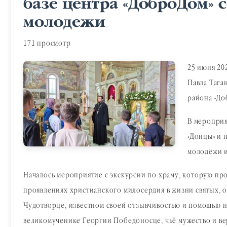
базе центра «ДоброДом»
молодежи
171 просмотр
25 июня 20
Павла Тага
района «До
В мероприя
«Донцы» и 
молодёжи и
Началось мероприятие с экскурсии по храму, которую про
проявлениях христианского милосердия в жизни святых, 
Чудотворце, известном своей отзывчивостью и помощью н
великомученике Георгии Победоносце, чьё мужество и ве