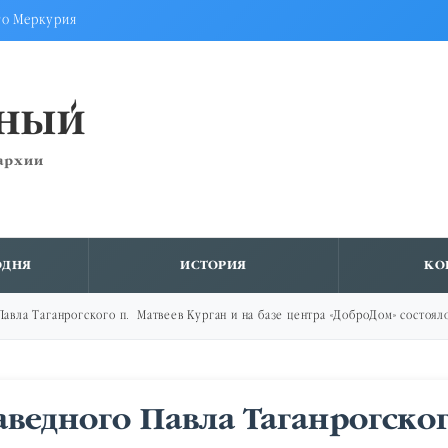
го Меркурия
ВНЫЙ
архии
ОДНЯ
ИСТОРИЯ
КО
Павла Таганрогского п. Матвеев Курган и на базе центра «ДоброДом» состо
ведного Павла Таганрогског