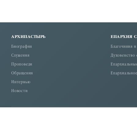
АРХИПАСТЫРЬ
ЕПАРХИЯ 
Биография
Благочиния и
Служения
Духовенство 
Проповеди
Епархиальны
Обращения
Епархиальное
Интервью
Новости
По благословению Высокопреосвященнейшего Меркурия, м
© 2026 "Дон Православный" — официальный сайт Религиозн
Россия, 344034, г. Ростов-на-Дону, ул. Станиславского 58. тел