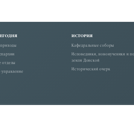
СЕГОДНЯ
ИСТОРИЯ
 приходы
Кафедральные соборы
епархии
Исповедники, новомученики и п
земли Донской
е отделы
Исторический очерк
 управление
итрополита Ростовского и Новочеркасского.
ой организации "Ростовская-на-Дону епархия Русской Правосла
: +7 (863) 210-17-01. E-mail:info.rostov@mail.ru