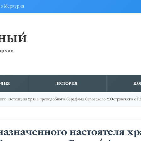
го Меркурия
ВНЫЙ
архии
ОДНЯ
ИСТОРИЯ
КО
ного настоятеля храма преподобного Серафима Саровского х.Островского с 
назначенного настоятеля х