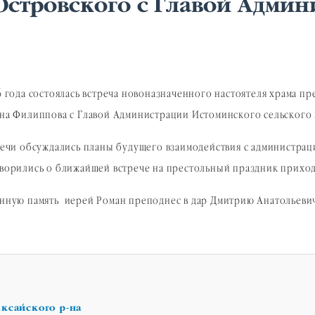
Островского с Главой Адми
6 года состоялась встреча новоназначенного настоятеля храма 
на Филиппова с Главой Администрации Истоминского сельского
речи обсуждались планы будущего взаимодействия с администрац
ворились о ближайшей встрече на престольный праздник приход
нную память иерей Роман преподнес в дар Дмитрию Анатольеви
ксайского р-на